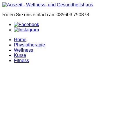
Rufen Sie uns einfach an: 035603 750878
Home
Physiotherapie
Wellness
Kurse
Fitness
Willkommen
im
Wellness-
und
Gesundheitshaus
Stefanie
Plaschna
Einfach
mal
eine
Auszeit
nehmen