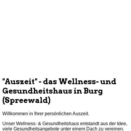
Impressionen
im
Spreewald
Zu
sich
selbst
finden
Hot-Stone-Massage
Herzlich
Willkommen
Die
Ruhe
und
Stille
genießen
"Auszeit" - das Wellness- und
Gesundheitshaus in Burg
(Spreewald)
Willkommen in Ihrer persönlichen Auszeit.
Unser Wellness- & Gesundheitshaus entstandt aus der Idee,
viele Gesundheitsangebote unter einem Dach zu vereinen.